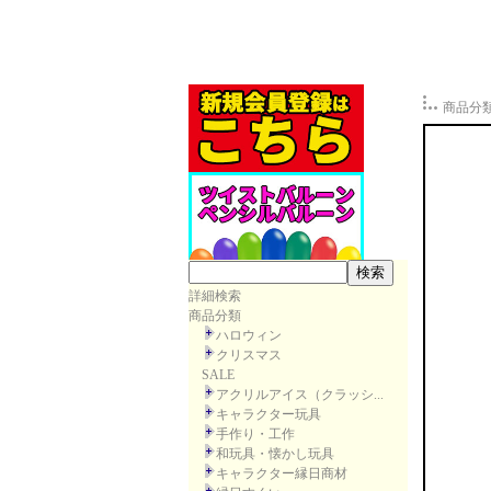
商品分
詳細検索
商品分類
ハロウィン
クリスマス
SALE
アクリルアイス（クラッシ...
キャラクター玩具
手作り・工作
和玩具・懐かし玩具
キャラクター縁日商材