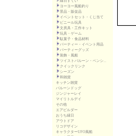
縁日すくい
ヨーヨー風船釣り
景品・販促品
イベントセット・くじ当て
ビニール玩具
文房具・工作キット
玩具・ゲーム
駄菓子・食品材料
パーティー・イベント用品
パーティーグッズ
装飾・風船
ツイストバルーン・ペンシ...
クイックリンク
シーズン
和雑貨
キッチン雑貨
バルーンドッグ
ジンジャーレイ
マイリトルデイ
その他
エアビルダー
おうち縁日
アウトドア
リコデザイン
キャラクターUFO風船