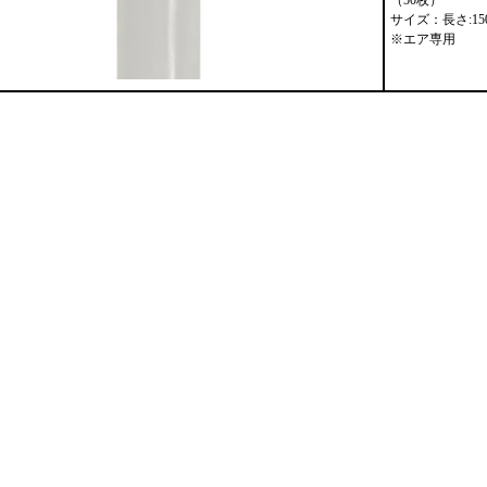
（50枚）
サイズ：長さ:150c
※エア専用