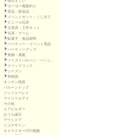
縁日すくい
ヨーヨー風船釣り
景品・販促品
イベントセット・くじ当て
ビニール玩具
文房具・工作キット
玩具・ゲーム
駄菓子・食品材料
パーティー・イベント用品
パーティーグッズ
装飾・風船
ツイストバルーン・ペンシ...
クイックリンク
シーズン
和雑貨
キッチン雑貨
バルーンドッグ
ジンジャーレイ
マイリトルデイ
その他
エアビルダー
おうち縁日
アウトドア
リコデザイン
キャラクターUFO風船