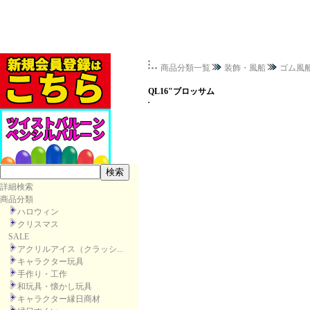
商品分類一覧
装飾・風船
ゴム風
QL16"ブロッサム
詳細検索
商品分類
ハロウィン
クリスマス
SALE
アクリルアイス（クラッシ...
キャラクター玩具
手作り・工作
和玩具・懐かし玩具
キャラクター縁日商材