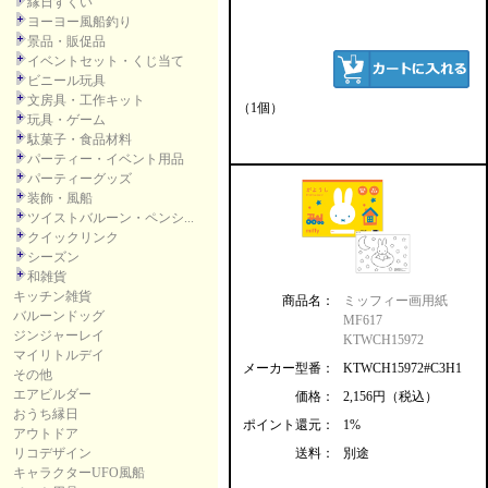
縁日すくい
ヨーヨー風船釣り
景品・販促品
イベントセット・くじ当て
ビニール玩具
文房具・工作キット
（1個）
玩具・ゲーム
駄菓子・食品材料
パーティー・イベント用品
パーティーグッズ
装飾・風船
ツイストバルーン・ペンシ...
クイックリンク
シーズン
和雑貨
キッチン雑貨
商品名：
ミッフィー画用紙
バルーンドッグ
MF617
ジンジャーレイ
KTWCH15972
マイリトルデイ
メーカー型番：
KTWCH15972#C3H1
その他
エアビルダー
価格：
2,156円（税込）
おうち縁日
ポイント還元：
1%
アウトドア
リコデザイン
送料：
別途
キャラクターUFO風船