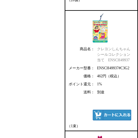
（20個）
商品名：
クレヨンしんちゃん
シールコレクション
当て ENSCH49937
メーカー型番：
ENSCH49937#C3G2
価格：
462円（税込）
ポイント還元：
1%
送料：
別途
（1束）