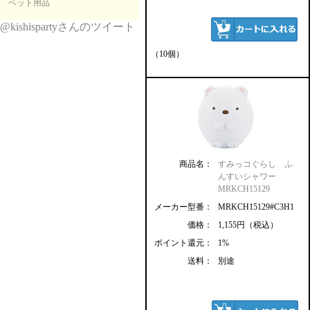
ペット用品
@kishispartyさんのツイート
（10個）
商品名：
すみっコぐらし ふ
んすいシャワー
MRKCH15129
メーカー型番：
MRKCH15129#C3H1
価格：
1,155円（税込）
ポイント還元：
1%
送料：
別途