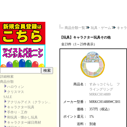
商品分類一覧
玩具・ゲーム
キャラ
【玩具】キャラクター玩具その他
全23件（1～23件表示）
詳細検索
商品分類
商品名：
すみっコぐらし フ
ハロウィン
ライングリング
クリスマス
MRKCH14889
SALE
メーカー型番：
MRKCH14889#C3H1
アクリルアイス（クラッシ...
キャラクター玩具
価格：
357円（税込）
手作り・工作
ポイント還元：
1%
和玩具・懐かし玩具
キャラクター縁日商材
送料：
別途