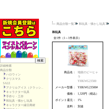
商品分類一覧
和玩具・懐かし玩具
和玩具
全1件（1～1件表示）
詳細検索
商品分類
商品名：
地獄のピーヒャ
ハロウィン
ラ
クリスマス
YHKWG23500
SALE
メーカー型番：
YHKWG23500#
アクリルアイス（クラッシ...
キャラクター玩具
価格：
1,320円（税込）
手作り・工作
ポイント還元：
1%
和玩具・懐かし玩具
キャラクター縁日商材
送料：
別途