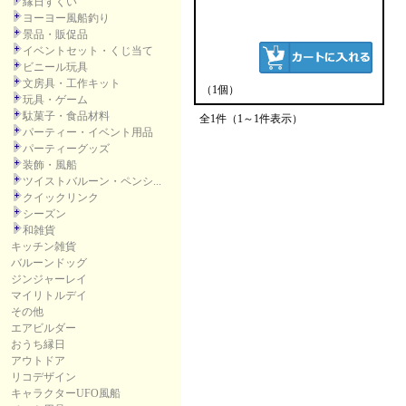
縁日すくい
ヨーヨー風船釣り
景品・販促品
イベントセット・くじ当て
ビニール玩具
文房具・工作キット
（1個）
玩具・ゲーム
駄菓子・食品材料
全1件（1～1件表示）
パーティー・イベント用品
パーティーグッズ
装飾・風船
ツイストバルーン・ペンシ...
クイックリンク
シーズン
和雑貨
キッチン雑貨
バルーンドッグ
ジンジャーレイ
マイリトルデイ
その他
エアビルダー
おうち縁日
アウトドア
リコデザイン
キャラクターUFO風船