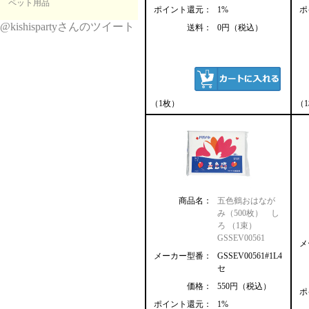
ペット用品
ポイント還元：
1%
ポ
@kishispartyさんのツイート
送料：
0円（税込）
（1枚）
（
商品名：
五色鶴おはなが
み（500枚） し
ろ （1束）
GSSEV00561
メ
メーカー型番：
GSSEV00561#1L4
セ
価格：
550円（税込）
ポ
ポイント還元：
1%