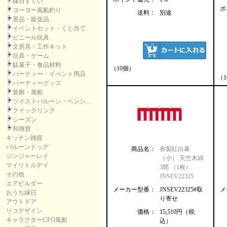
縁日すくい
ポ
ヨーヨー風船釣り
送料：
別途
景品・販促品
イベントセット・くじ当て
ビニール玩具
文房具・工作キット
玩具・ゲーム
駄菓子・食品材料
（10個）
パーティー・イベント用品
（
パーティーグッズ
装飾・風船
ツイストバルーン・ペンシ...
クイックリンク
シーズン
和雑貨
キッチン雑貨
バルーンドッグ
商品名：
布製紅白幕
ジンジャーレイ
（小） 天竺木綿
マイリトルデイ
3間 （1枚）
その他
JNSEV22325
エアビルダー
メーカー型番：
JNSEV22325#取
メ
おうち縁日
り寄せ
アウトドア
リコデザイン
価格：
15,510円（税
キャラクターUFO風船
込）