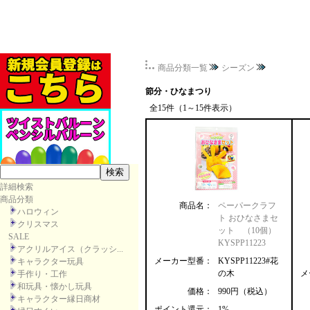
商品分類一覧
シーズン
節分・ひなまつり
全15件（1～15件表示）
詳細検索
商品分類
商品名：
ペーパークラフ
ハロウィン
ト おひなさまセ
クリスマス
ット （10個）
SALE
KYSPP11223
アクリルアイス（クラッシ...
メーカー型番：
KYSPP11223#花
キャラクター玩具
の木
メ
手作り・工作
和玩具・懐かし玩具
価格：
990円（税込）
キャラクター縁日商材
ポイント還元：
1%