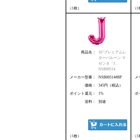
（1枚）
（1
商品名：
16"プレミアムレ
ターバルーン マ
ゼンタ「J」
NSB00514
メーカー型番：
NSB00514#BP
メ
価格：
345円（税込）
ポイント還元：
1%
ポ
送料：
別途
（1枚）
（1