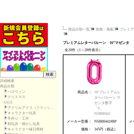
商品分類一覧
装飾・風船
プレミア
プレミアムレターバルーン 16”マゼンタ
全28件（1～28件表示）
詳細検索
商品分類
ハロウィン
商品名：
16"プレミアムレ
クリスマス
ターバルーン マ
SALE
ゼンタ数字
アクリルアイス（クラッシ...
「0」
キャラクター玩具
NSB00442
手作り・工作
メーカー型番：
NSB00442#BP
メ
和玩具・懐かし玩具
キャラクター縁日商材
価格：
345円（税込）