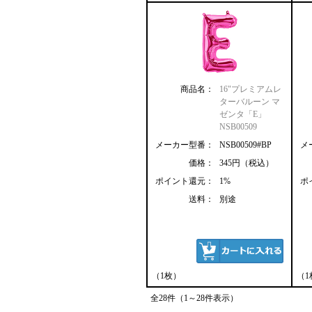
商品名：
16"プレミアムレ
ターバルーン マ
ゼンタ「E」
NSB00509
メーカー型番：
NSB00509#BP
メ
価格：
345円（税込）
ポイント還元：
1%
ポ
送料：
別途
（1枚）
（1
全28件（1～28件表示）