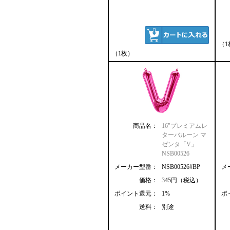
（1
（1枚）
商品名：
16"プレミアムレ
ターバルーン マ
ゼンタ「V」
NSB00526
メーカー型番：
NSB00526#BP
メ
価格：
345円（税込）
ポイント還元：
1%
ポ
送料：
別途