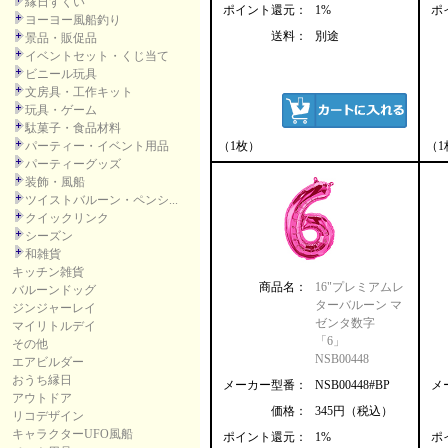
縁日すくい
ポイント還元：
1%
ポ
ヨーヨー風船釣り
送料：
別途
景品・販促品
イベントセット・くじ当て
ビニール玩具
文房具・工作キット
玩具・ゲーム
駄菓子・食品材料
パーティー・イベント用品
（1枚）
（1
パーティーグッズ
装飾・風船
ツイストバルーン・ペンシ...
クイックリンク
シーズン
和雑貨
キッチン雑貨
商品名：
16"プレミアムレ
バルーンドッグ
ターバルーン マ
ジンジャーレイ
ゼンタ数字
マイリトルデイ
「6」
その他
NSB00448
エアビルダー
おうち縁日
メーカー型番：
NSB00448#BP
メ
アウトドア
価格：
345円（税込）
リコデザイン
キャラクターUFO風船
ポイント還元：
1%
ポ