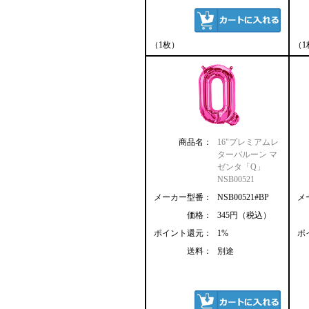
（1枚）
（1
商品名：
16"プレミアムレ
ターバルーン マ
ゼンタ「Q」
NSB00521
メーカー型番：
NSB00521#BP
メ
価格：
345円（税込）
ポイント還元：
1%
ポ
送料：
別途