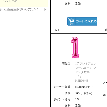
ペット用品
送料：
別途
@kishispartyさんのツイート
（1枚）
（1
商品名：
16"プレミアムレ
ターバルーン マ
ゼンタ数字
「1」
NSB00443
メ
メーカー型番：
NSB00443#BP
価格：
345円（税込）
ポ
ポイント還元：
1%
送料：
別途