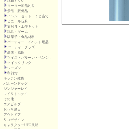
縁日すくい
ヨーヨー風船釣り
景品・販促品
イベントセット・くじ当て
ビニール玩具
文房具・工作キット
玩具・ゲーム
駄菓子・食品材料
パーティー・イベント用品
パーティーグッズ
装飾・風船
ツイストバルーン・ペンシ...
クイックリンク
シーズン
和雑貨
キッチン雑貨
バルーンドッグ
ジンジャーレイ
マイリトルデイ
その他
エアビルダー
おうち縁日
アウトドア
リコデザイン
キャラクターUFO風船