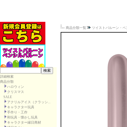
商品分類一覧
ツイストバルーン・ペ
詳細検索
商品分類
ハロウィン
クリスマス
SALE
アクリルアイス（クラッシ...
キャラクター玩具
手作り・工作
和玩具・懐かし玩具
キャラクター縁日商材