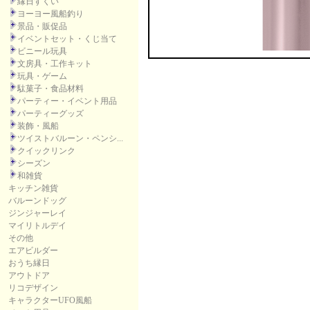
縁日すくい
ヨーヨー風船釣り
景品・販促品
イベントセット・くじ当て
ビニール玩具
文房具・工作キット
玩具・ゲーム
駄菓子・食品材料
パーティー・イベント用品
パーティーグッズ
装飾・風船
ツイストバルーン・ペンシ...
クイックリンク
シーズン
和雑貨
キッチン雑貨
バルーンドッグ
ジンジャーレイ
マイリトルデイ
その他
エアビルダー
おうち縁日
アウトドア
リコデザイン
キャラクターUFO風船