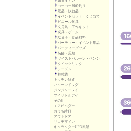
縁日すくい
ヨーヨー風船釣り
景品・販促品
イベントセット・くじ当て
ビニール玩具
文房具・工作キット
玩具・ゲーム
駄菓子・食品材料
パーティー・イベント用品
パーティーグッズ
装飾・風船
ツイストバルーン・ペンシ...
クイックリンク
シーズン
和雑貨
キッチン雑貨
バルーンドッグ
ジンジャーレイ
マイリトルデイ
その他
エアビルダー
おうち縁日
アウトドア
リコデザイン
キャラクターUFO風船