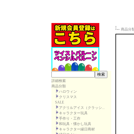
商品分
詳細検索
商品分類
ハロウィン
クリスマス
SALE
アクリルアイス（クラッシ...
キャラクター玩具
手作り・工作
和玩具・懐かし玩具
キャラクター縁日商材