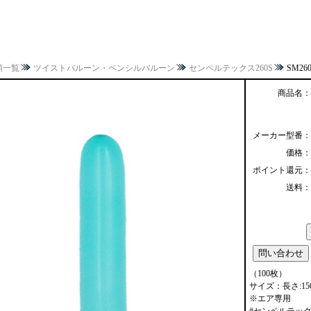
類一覧
ツイストバルーン・ペンシルバルーン
センペルテックス260S
SM26
商品名：
メーカー型番：
価格：
ポイント還元：
送料：
（100枚）
サイズ：長さ:150c
※エア専用