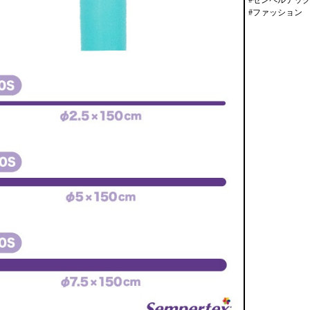
#センペルテックス 
#ファッション