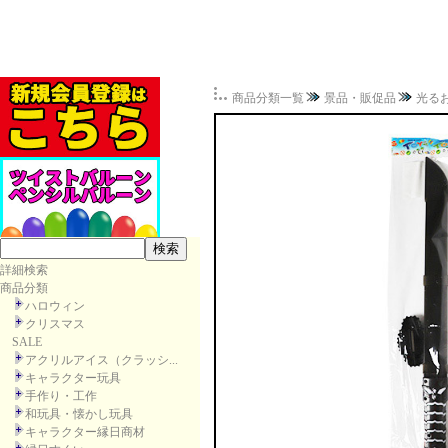
商品分類一覧
景品・販促品
光る
詳細検索
商品分類
ハロウィン
クリスマス
SALE
アクリルアイス（クラッシ...
キャラクター玩具
手作り・工作
和玩具・懐かし玩具
キャラクター縁日商材