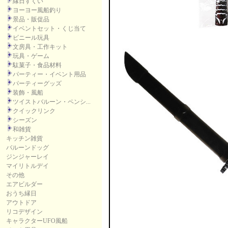
縁日すくい
ヨーヨー風船釣り
景品・販促品
イベントセット・くじ当て
ビニール玩具
文房具・工作キット
玩具・ゲーム
駄菓子・食品材料
パーティー・イベント用品
パーティーグッズ
装飾・風船
ツイストバルーン・ペンシ...
クイックリンク
シーズン
和雑貨
キッチン雑貨
バルーンドッグ
ジンジャーレイ
マイリトルデイ
その他
エアビルダー
おうち縁日
アウトドア
リコデザイン
キャラクターUFO風船