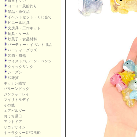
縁日すくい
ヨーヨー風船釣り
景品・販促品
イベントセット・くじ当て
ビニール玩具
文房具・工作キット
玩具・ゲーム
駄菓子・食品材料
パーティー・イベント用品
パーティーグッズ
装飾・風船
ツイストバルーン・ペンシ...
クイックリンク
シーズン
和雑貨
キッチン雑貨
バルーンドッグ
ジンジャーレイ
マイリトルデイ
その他
エアビルダー
おうち縁日
アウトドア
リコデザイン
キャラクターUFO風船