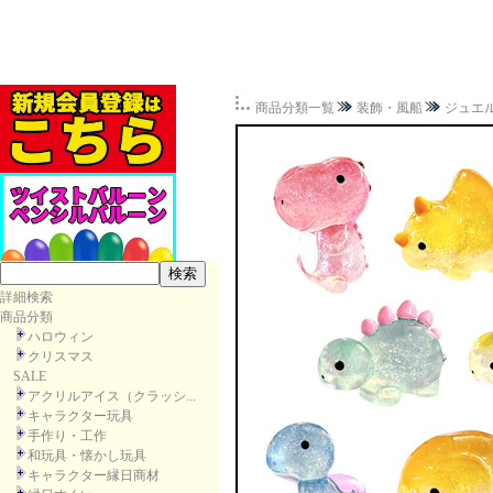
商品分類一覧
装飾・風船
ジュエ
詳細検索
商品分類
ハロウィン
クリスマス
SALE
アクリルアイス（クラッシ...
キャラクター玩具
手作り・工作
和玩具・懐かし玩具
キャラクター縁日商材