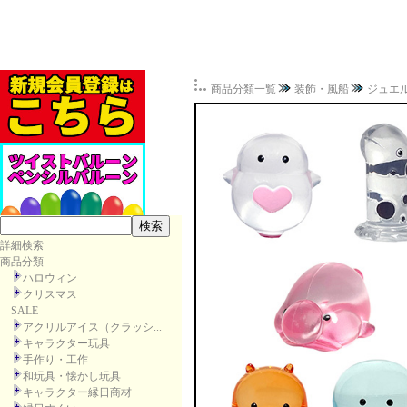
商品分類一覧
装飾・風船
ジュエ
詳細検索
商品分類
ハロウィン
クリスマス
SALE
アクリルアイス（クラッシ...
キャラクター玩具
手作り・工作
和玩具・懐かし玩具
キャラクター縁日商材