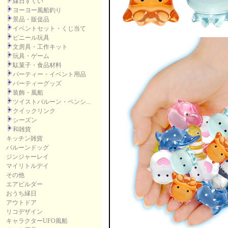
縁日すくい
ヨーヨー風船釣り
景品・販促品
イベントセット・くじ当て
ビニール玩具
文房具・工作キット
玩具・ゲーム
駄菓子・食品材料
パーティー・イベント用品
パーティーグッズ
装飾・風船
ツイストバルーン・ペンシ...
クイックリンク
シーズン
和雑貨
キッチン雑貨
バルーンドッグ
ジンジャーレイ
マイリトルデイ
その他
エアビルダー
おうち縁日
アウトドア
リコデザイン
キャラクターUFO風船