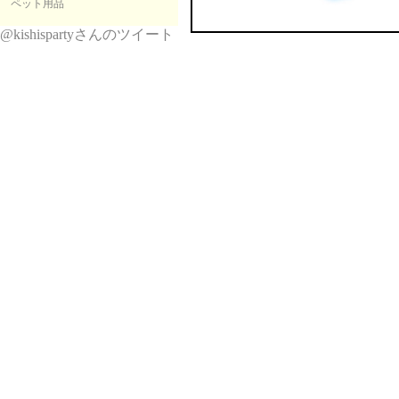
ペット用品
@kishispartyさんのツイート