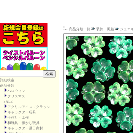
商品分類一覧
装飾・風船
ジュエ
詳細検索
商品分類
ハロウィン
クリスマス
SALE
アクリルアイス（クラッシ...
キャラクター玩具
手作り・工作
和玩具・懐かし玩具
キャラクター縁日商材