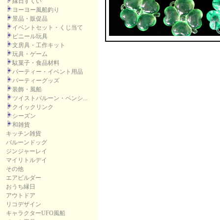
縁日すくい
ヨーヨー風船釣り
景品・販促品
イベントセット・くじ当て
ビニール玩具
文房具・工作キット
玩具・ゲーム
駄菓子・食品材料
パーティー・イベント用品
パーティーグッズ
装飾・風船
ツイストバルーン・ペンシ...
クイックリンク
シーズン
和雑貨
キッチン雑貨
バルーンドッグ
ジンジャーレイ
マイリトルデイ
その他
エアビルダー
おうち縁日
アウトドア
リコデザイン
キャラクターUFO風船