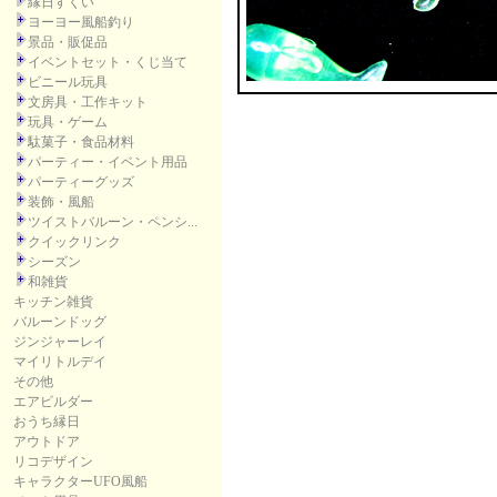
縁日すくい
ヨーヨー風船釣り
景品・販促品
イベントセット・くじ当て
ビニール玩具
文房具・工作キット
玩具・ゲーム
駄菓子・食品材料
パーティー・イベント用品
パーティーグッズ
装飾・風船
ツイストバルーン・ペンシ...
クイックリンク
シーズン
和雑貨
キッチン雑貨
バルーンドッグ
ジンジャーレイ
マイリトルデイ
その他
エアビルダー
おうち縁日
アウトドア
リコデザイン
キャラクターUFO風船