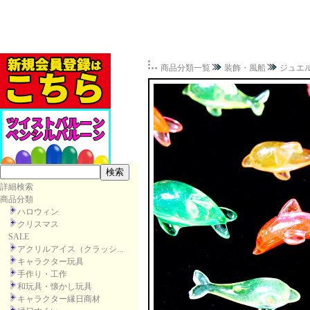
商品分類一覧
装飾・風船
ジュエ
詳細検索
商品分類
ハロウィン
クリスマス
SALE
アクリルアイス（クラッシ...
キャラクター玩具
手作り・工作
和玩具・懐かし玩具
キャラクター縁日商材