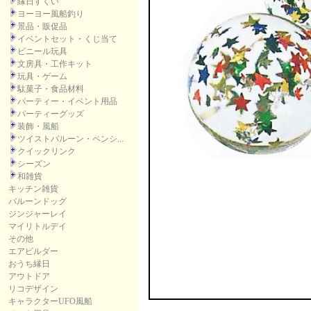
縁日すくい
ヨーヨー風船釣り
景品・販促品
イベントセット・くじ当て
ビニール玩具
文房具・工作キット
玩具・ゲーム
駄菓子・食品材料
パーティー・イベント用品
パーティーグッズ
装飾・風船
ツイストバルーン・ペンシ...
クイックリンク
シーズン
和雑貨
キッチン雑貨
バルーンドッグ
ジンジャーレイ
マイリトルデイ
その他
エアビルダー
おうち縁日
アウトドア
リコデザイン
キャラクターUFO風船