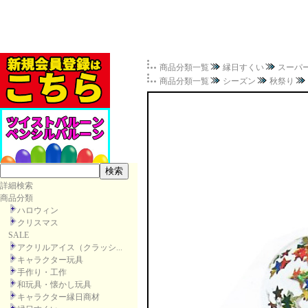
商品分類一覧
縁日すくい
スーパ
商品分類一覧
シーズン
秋祭り
詳細検索
商品分類
ハロウィン
クリスマス
SALE
アクリルアイス（クラッシ...
キャラクター玩具
手作り・工作
和玩具・懐かし玩具
キャラクター縁日商材