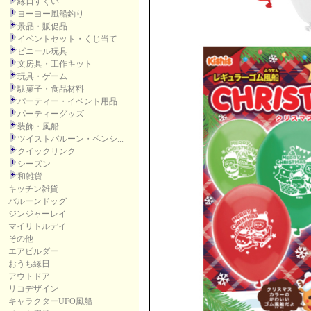
縁日すくい
ヨーヨー風船釣り
景品・販促品
イベントセット・くじ当て
ビニール玩具
文房具・工作キット
玩具・ゲーム
駄菓子・食品材料
パーティー・イベント用品
パーティーグッズ
装飾・風船
ツイストバルーン・ペンシ...
クイックリンク
シーズン
和雑貨
キッチン雑貨
バルーンドッグ
ジンジャーレイ
マイリトルデイ
その他
エアビルダー
おうち縁日
アウトドア
リコデザイン
キャラクターUFO風船