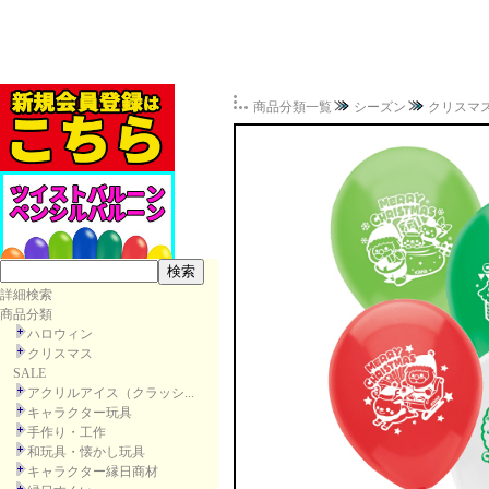
商品分類一覧
シーズン
クリスマ
詳細検索
商品分類
ハロウィン
クリスマス
SALE
アクリルアイス（クラッシ...
キャラクター玩具
手作り・工作
和玩具・懐かし玩具
キャラクター縁日商材