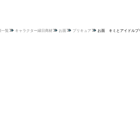
類一覧
キャラクター縁日商材
お面
プリキュア
お面 キミとアイドルプリ