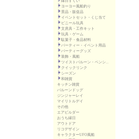
縁日すくい
ヨーヨー風船釣り
景品・販促品
イベントセット・くじ当て
ビニール玩具
文房具・工作キット
玩具・ゲーム
駄菓子・食品材料
パーティー・イベント用品
パーティーグッズ
装飾・風船
ツイストバルーン・ペンシ...
クイックリンク
シーズン
和雑貨
キッチン雑貨
バルーンドッグ
ジンジャーレイ
マイリトルデイ
その他
エアビルダー
おうち縁日
アウトドア
リコデザイン
キャラクターUFO風船