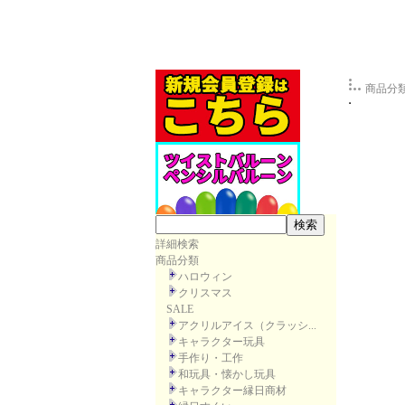
商品分
詳細検索
商品分類
ハロウィン
クリスマス
SALE
アクリルアイス（クラッシ...
キャラクター玩具
手作り・工作
和玩具・懐かし玩具
キャラクター縁日商材