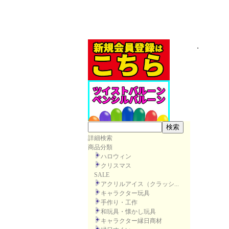
詳細検索
商品分類
ハロウィン
クリスマス
SALE
アクリルアイス（クラッシ...
キャラクター玩具
手作り・工作
和玩具・懐かし玩具
キャラクター縁日商材