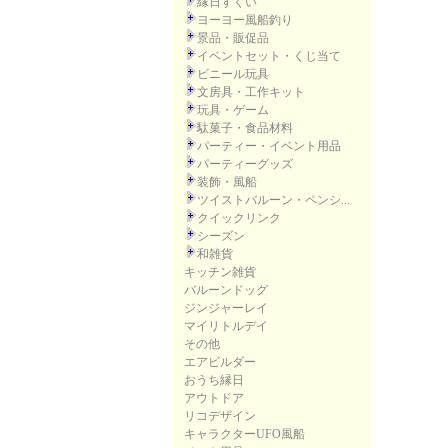
縁日すくい
ヨーヨー風船釣り
景品・販促品
イベントセット・くじ当て
ビニール玩具
文房具・工作キット
玩具・ゲーム
駄菓子・食品材料
パーティー・イベント用品
パーティーグッズ
装飾・風船
ツイストバルーン・ペンシ...
クイックリンク
シーズン
和雑貨
キッチン雑貨
バルーンドッグ
ジンジャーレイ
マイリトルデイ
その他
エアビルダー
おうち縁日
アウトドア
リコデザイン
キャラクターUFO風船