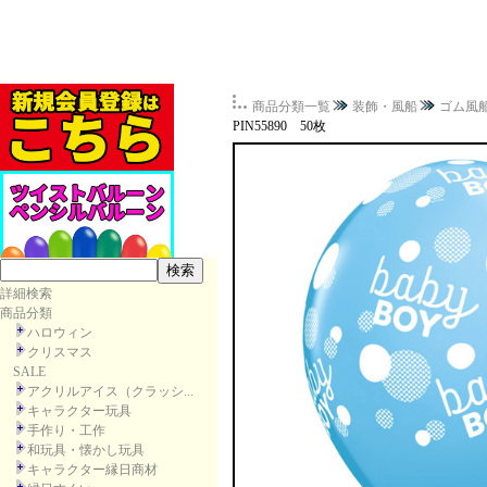
商品分類一覧
装飾・風船
ゴム風
PIN55890 50枚
詳細検索
商品分類
ハロウィン
クリスマス
SALE
アクリルアイス（クラッシ...
キャラクター玩具
手作り・工作
和玩具・懐かし玩具
キャラクター縁日商材