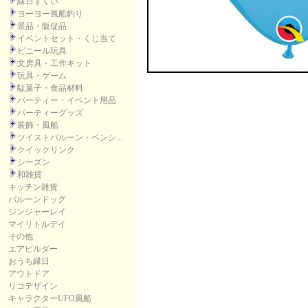
縁日すくい
ヨーヨー風船釣り
景品・販促品
イベントセット・くじ当て
ビニール玩具
文房具・工作キット
玩具・ゲーム
駄菓子・食品材料
パーティー・イベント用品
パーティーグッズ
装飾・風船
ツイストバルーン・ペンシ...
クイックリンク
シーズン
和雑貨
キッチン雑貨
バルーンドッグ
ジンジャーレイ
マイリトルデイ
その他
エアビルダー
おうち縁日
アウトドア
リコデザイン
キャラクターUFO風船