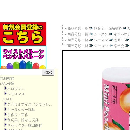
商品分類一覧
駄菓子・食品材料
商品分類一覧
シーズン
インバウ
商品分類一覧
シーズン
七五三
商品分類一覧
シーズン
忘年会
詳細検索
商品分類
ハロウィン
クリスマス
SALE
アクリルアイス（クラッシ...
キャラクター玩具
手作り・工作
和玩具・懐かし玩具
キャラクター縁日商材