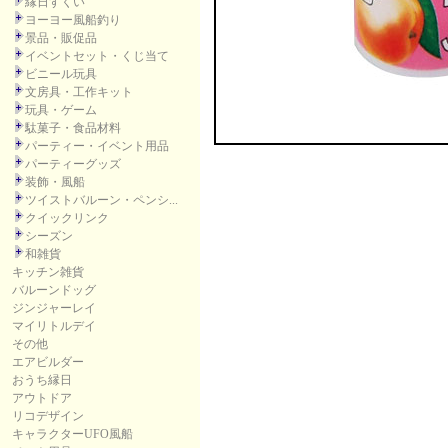
縁日すくい
ヨーヨー風船釣り
景品・販促品
イベントセット・くじ当て
ビニール玩具
文房具・工作キット
玩具・ゲーム
駄菓子・食品材料
パーティー・イベント用品
パーティーグッズ
装飾・風船
ツイストバルーン・ペンシ...
クイックリンク
シーズン
和雑貨
キッチン雑貨
バルーンドッグ
ジンジャーレイ
マイリトルデイ
その他
エアビルダー
おうち縁日
アウトドア
リコデザイン
キャラクターUFO風船