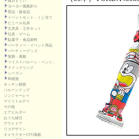
縁日すくい
ヨーヨー風船釣り
景品・販促品
イベントセット・くじ当て
ビニール玩具
文房具・工作キット
玩具・ゲーム
駄菓子・食品材料
パーティー・イベント用品
パーティーグッズ
装飾・風船
ツイストバルーン・ペンシ...
クイックリンク
シーズン
和雑貨
キッチン雑貨
バルーンドッグ
ジンジャーレイ
マイリトルデイ
その他
エアビルダー
おうち縁日
アウトドア
リコデザイン
キャラクターUFO風船