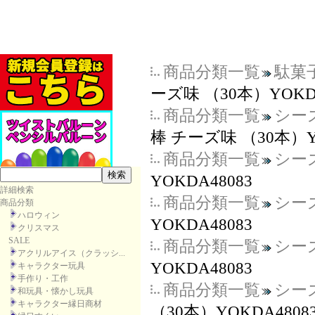
商品分類一覧
駄菓
ーズ味 （30本）YOKDA
商品分類一覧
シー
棒 チーズ味 （30本）YO
商品分類一覧
シー
YOKDA48083
詳細検索
商品分類一覧
シー
商品分類
ハロウィン
YOKDA48083
クリスマス
SALE
商品分類一覧
シー
アクリルアイス（クラッシ...
YOKDA48083
キャラクター玩具
手作り・工作
商品分類一覧
シー
和玩具・懐かし玩具
キャラクター縁日商材
（30本）YOKDA4808