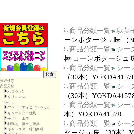
商品分類一覧
駄菓
ーンポタージュ味 （30
商品分類一覧
シー
棒 コーンポタージュ味 （
商品分類一覧
シー
（30本）YOKDA4157
詳細検索
商品分類一覧
シー
商品分類
ハロウィン
（30本）YOKDA4157
クリスマス
SALE
商品分類一覧
シー
アクリルアイス（クラッシ...
本）YOKDA41578
キャラクター玩具
手作り・工作
商品分類一覧
シー
和玩具・懐かし玩具
キャラクター縁日商材
タージュ味 （30本）YO