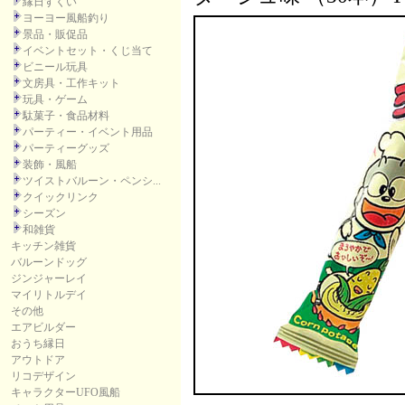
縁日すくい
ヨーヨー風船釣り
景品・販促品
イベントセット・くじ当て
ビニール玩具
文房具・工作キット
玩具・ゲーム
駄菓子・食品材料
パーティー・イベント用品
パーティーグッズ
装飾・風船
ツイストバルーン・ペンシ...
クイックリンク
シーズン
和雑貨
キッチン雑貨
バルーンドッグ
ジンジャーレイ
マイリトルデイ
その他
エアビルダー
おうち縁日
アウトドア
リコデザイン
キャラクターUFO風船